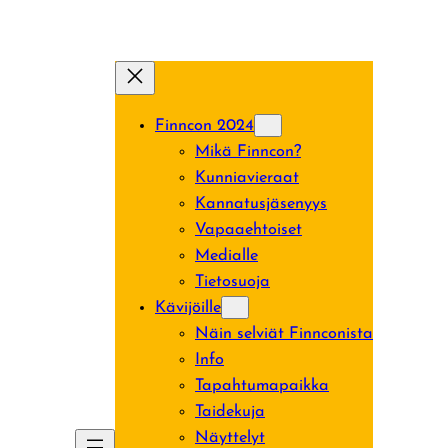
Siirry
sisältöön
Finncon 2024
Mikä Finncon?
Kunniavieraat
Kannatusjäsenyys
Vapaaehtoiset
Medialle
Tietosuoja
Kävijöille
Näin selviät Finnconista
Info
Tapahtumapaikka
Taidekuja
Näyttelyt