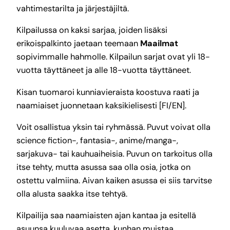
vahtimestarilta ja järjestäjiltä.
Kilpailussa on kaksi sarjaa, joiden lisäksi
erikoispalkinto jaetaan teemaan
Maailmat
sopivimmalle hahmolle. Kilpailun sarjat ovat yli 18-
vuotta täyttäneet ja alle 18-vuotta täyttäneet.
Kisan tuomaroi kunniavieraista koostuva raati ja
naamiaiset juonnetaan kaksikielisesti [FI/EN].
Voit osallistua yksin tai ryhmässä. Puvut voivat olla
science fiction-, fantasia-, anime/manga-,
sarjakuva- tai kauhuaiheisia. Puvun on tarkoitus olla
itse tehty, mutta asussa saa olla osia, jotka on
ostettu valmiina. Aivan kaiken asussa ei siis tarvitse
olla alusta saakka itse tehtyä.
Kilpailija saa naamiaisten ajan kantaa ja esitellä
asuunsa kuuluvaa asetta, kunhan muistaa