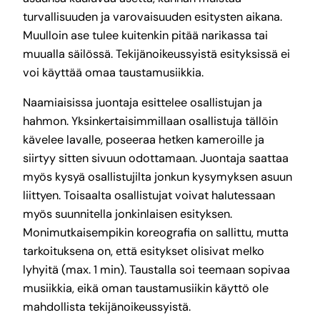
turvallisuuden ja varovaisuuden esitysten aikana.
Muulloin ase tulee kuitenkin pitää narikassa tai
muualla säilössä. Tekijänoikeussyistä esityksissä ei
voi käyttää omaa taustamusiikkia.
Naamiaisissa juontaja esittelee osallistujan ja
hahmon. Yksinkertaisimmillaan osallistuja tällöin
kävelee lavalle, poseeraa hetken kameroille ja
siirtyy sitten sivuun odottamaan. Juontaja saattaa
myös kysyä osallistujilta jonkun kysymyksen asuun
liittyen. Toisaalta osallistujat voivat halutessaan
myös suunnitella jonkinlaisen esityksen.
Monimutkaisempikin koreografia on sallittu, mutta
tarkoituksena on, että esitykset olisivat melko
lyhyitä (max. 1 min). Taustalla soi teemaan sopivaa
musiikkia, eikä oman taustamusiikin käyttö ole
mahdollista tekijänoikeussyistä.