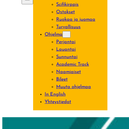
Scifikirppis
Ostokset
Ruokaa ja juomaa
Turvallisuus
Ohjelma
Perjantai
Lauantai
Sunnuntai
Academic Track
Naamiaiset
Bileet
Muuta ohjelmaa
In English
Yhteystiedot