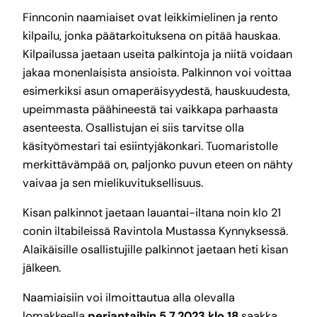
Finnconin naamiaiset ovat leikkimielinen ja rento
kilpailu, jonka päätarkoituksena on pitää hauskaa.
Kilpailussa jaetaan useita palkintoja ja niitä voidaan
jakaa monenlaisista ansioista. Palkinnon voi voittaa
esimerkiksi asun omaperäisyydestä, hauskuudesta,
upeimmasta päähineestä tai vaikkapa parhaasta
asenteesta. Osallistujan ei siis tarvitse olla
käsityömestari tai esiintyjäkonkari. Tuomaristolle
merkittävämpää on, paljonko puvun eteen on nähty
vaivaa ja sen mielikuvituksellisuus.
Kisan palkinnot jaetaan lauantai-iltana noin klo 21
conin iltabileissä Ravintola Mustassa Kynnyksessä.
Alaikäisille osallistujille palkinnot jaetaan heti kisan
jälkeen.
Naamiaisiin voi ilmoittautua alla olevalla
lomakkeella
perjantaihin 5.7.2023 klo 18
saakka.