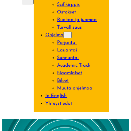
Scifikirppis
Ostokset
Ruokaa ja juomaa
Turvallisuus
Ohjelma
Perjantai
Lauantai
Sunnuntai
Academic Track
Naamiaiset
Bileet
Muuta ohjelmaa
In English
Yhteystiedot