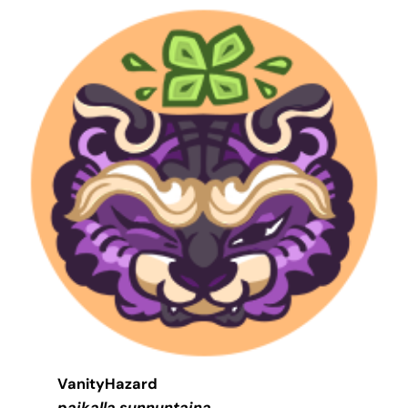
VanityHazard
paikalla sunnuntaina