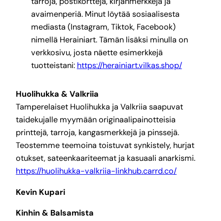
tarroja, postikortteja, kirjanmerkkejä ja
avaimenperiä. Minut löytää sosiaalisesta
mediasta (Instagram, Tiktok, Facebook)
nimellä Herainiart. Tämän lisäksi minulla on
verkkosivu, josta näette esimerkkejä
tuotteistani:
https://herainiart.vilkas.shop/
Huolihukka & Valkriia
Tamperelaiset Huolihukka ja Valkriia saapuvat
taidekujalle myymään originaalipainotteisia
printtejä, tarroja, kangasmerkkejä ja pinssejä.
Teostemme teemoina toistuvat synkistely, hurjat
otukset, sateenkaariteemat ja kasuaali anarkismi.
https://huolihukka-valkriia-linkhub.carrd.co/
Kevin Kupari
Kinhin & Balsamista