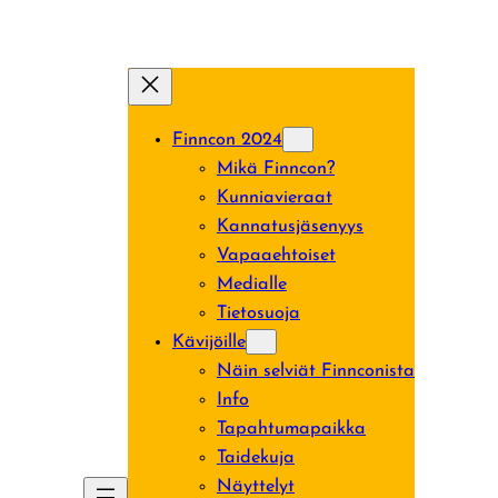
Siirry
sisältöön
Finncon 2024
Mikä Finncon?
Kunniavieraat
Kannatusjäsenyys
Vapaaehtoiset
Medialle
Tietosuoja
Kävijöille
Näin selviät Finnconista
Info
Tapahtumapaikka
Taidekuja
Näyttelyt