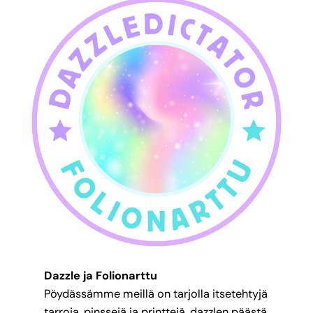
Dazzle ja Folionarttu
Pöydässämme meillä on tarjolla itsetehtyjä
tarroja, pinssejä ja printtejä. dazzlen päästä